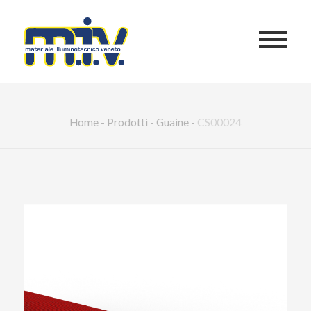
Home
-
Prodotti
-
Guaine
-
CS00024